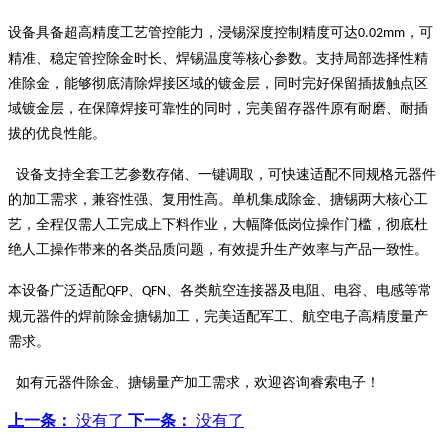
设备具备超高精度工艺管控能力，浸锡深度控制精度可达
，可
0.02mm
精准、稳定管控除金时长、焊锡温度等核心参数。支持局部选择性精
准除金，能够彻底清除焊接区域的镀金层，同时完好保留插拔触点区
域镀金层，在保障焊接可靠性的同时，完美留存器件原有耐磨、耐插
拔的优良性能。
设备支持全套工艺参数存储、一键调取，可快速适配不同规格元器件
的加工需求，兼容性强、复用性高。单机集成除金、搪锡两大核心工
艺，全程仅需人工完成上下料作业，大幅降低岗位操作门槛，彻底杜
绝人工操作带来的各类品质问题，有效提升生产效率与产品一致性。
本设备广泛适配
、
、各类航空连接器及电阻、电容、电感等常
QFP
QFN
规元器件的焊前除金搪锡加工，完美适配军工、航空电子高精度量产
需求。
如有元器件除金、搪锡量产加工需求，欢迎咨询睿索电子！
上一条：
没有了
下一条：
没有了