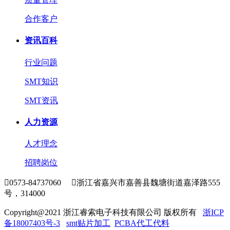
合作客户
资讯百科
行业问题
SMT知识
SMT资讯
人力资源
人才理念
招聘岗位

0573-84737060

浙江省嘉兴市嘉善县魏塘街道嘉泽路555
号，314000
Copyright@2021 浙江睿索电子科技有限公司 版权所有
浙ICP
备18007403号-3
smt贴片加工
PCBA代工代料