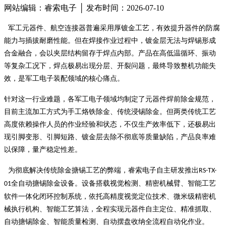
网站编辑：睿索电子 │ 发布时间：2026-07-10
军工元器件、航空连接器普遍采用厚镀金工艺，有效提升器件的防腐
能力与插拔耐磨性能。但在焊接作业过程中，镀金层无法与焊锡形成
合金融合，会以夹层结构留存于焊点内部。产品在高低温循环、振动
等复杂工况下，焊点极易出现分层、开裂问题，最终导致整机功能失
效，是军工电子装配领域的核心痛点。
针对这一行业难题，各军工电子领域均制定了元器件焊前除金规范，
目前主流加工方式为手工烙铁除金、传统浸锡除金。但两类传统工艺
高度依赖操作人员的作业经验和状态，不仅生产效率低下，还极易出
现引脚变形、引脚短路、镀金层去除不彻底等质量缺陷，产品良率难
以保障，量产稳定性差。
为彻底解决传统除金搪锡工艺的弊端，睿索电子自主研发推出
RS-TX-
全自动搪锡除金设备。设备搭载视觉检测、精密机械臂、智能工艺
01
软件一体化闭环控制系统，依托高精度视觉定位技术、微米级精密机
械执行机构、智能工艺算法，全程实现元器件自主定位、精准抓取、
自动搪锡除金、智能质量检测、自动摆盘收纳全流程自动化作业。