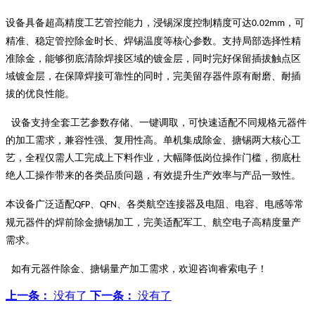
设备具备超高精度工艺管控能力，浸锡深度控制精度可达
，可
0.02mm
精准、稳定管控除金时长、焊锡温度等核心参数。支持局部选择性精
准除金，能够彻底清除焊接区域的镀金层，同时完好保留插拔触点区
域镀金层，在保障焊接可靠性的同时，完美留存器件原有耐磨、耐插
拔的优良性能。
设备支持全套工艺参数存储、一键调取，可快速适配不同规格元器件
的加工需求，兼容性强、复用性高。单机集成除金、搪锡两大核心工
艺，全程仅需人工完成上下料作业，大幅降低岗位操作门槛，彻底杜
绝人工操作带来的各类品质问题，有效提升生产效率与产品一致性。
本设备广泛适配
、
、各类航空连接器及电阻、电容、电感等常
QFP
QFN
规元器件的焊前除金搪锡加工，完美适配军工、航空电子高精度量产
需求。
如有元器件除金、搪锡量产加工需求，欢迎咨询睿索电子！
上一条：
没有了
下一条：
没有了