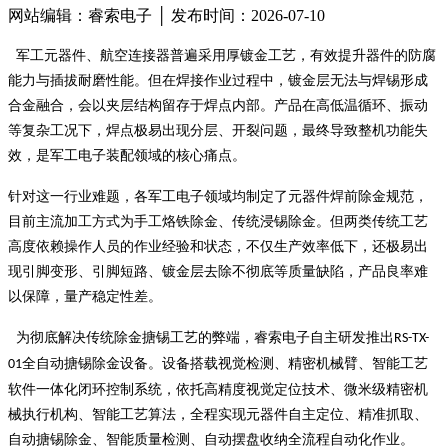
网站编辑：睿索电子 │ 发布时间：2026-07-10
军工元器件、航空连接器普遍采用厚镀金工艺，有效提升器件的防腐
能力与插拔耐磨性能。但在焊接作业过程中，镀金层无法与焊锡形成
合金融合，会以夹层结构留存于焊点内部。产品在高低温循环、振动
等复杂工况下，焊点极易出现分层、开裂问题，最终导致整机功能失
效，是军工电子装配领域的核心痛点。
针对这一行业难题，各军工电子领域均制定了元器件焊前除金规范，
目前主流加工方式为手工烙铁除金、传统浸锡除金。但两类传统工艺
高度依赖操作人员的作业经验和状态，不仅生产效率低下，还极易出
现引脚变形、引脚短路、镀金层去除不彻底等质量缺陷，产品良率难
以保障，量产稳定性差。
为彻底解决传统除金搪锡工艺的弊端，睿索电子自主研发推出
RS-TX-
全自动搪锡除金设备。设备搭载视觉检测、精密机械臂、智能工艺
01
软件一体化闭环控制系统，依托高精度视觉定位技术、微米级精密机
械执行机构、智能工艺算法，全程实现元器件自主定位、精准抓取、
自动搪锡除金、智能质量检测、自动摆盘收纳全流程自动化作业。