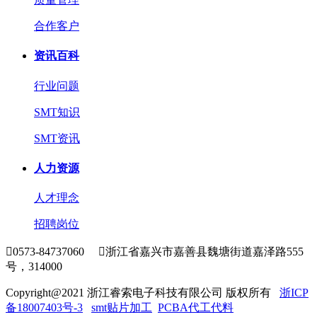
合作客户
资讯百科
行业问题
SMT知识
SMT资讯
人力资源
人才理念
招聘岗位

0573-84737060

浙江省嘉兴市嘉善县魏塘街道嘉泽路555
号，314000
Copyright@2021 浙江睿索电子科技有限公司 版权所有
浙ICP
备18007403号-3
smt贴片加工
PCBA代工代料