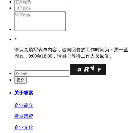
*
请认真填写表单内容，咨询回复的工作时间为：周一至
周五，9:00至18:00，请耐心等待工作人员回复。
关于睿索
企业简介
发展历程
企业文化